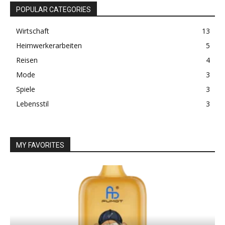
POPULAR CATEGORIES
Wirtschaft
13
Heimwerkerarbeiten
5
Reisen
4
Mode
3
Spiele
3
Lebensstil
3
MY FAVORITES
I