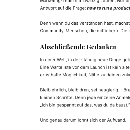
Marketing-Team mit zwanzig Leuten. Nur ein
Antwort auf die Frage:
how to run a product
Denn wenn du das verstanden hast, machst d
Community. Menschen, die mitfiebern. Die e
Abschließende Gedanken
In einer Welt, in der ständig neue Dinge ge
Eine Warteliste vor dem Launch ist kein alt
ernsthafte Möglichkeit, Nähe zu deinen zu
Bleib ehrlich, bleib dran, sei neugierig. Hör
kleinen Schritte. Denn jede einzelne Anmeld
„Ich bin gespannt auf das, was du da baust.“
Und genau darum lohnt sich der Aufwand.