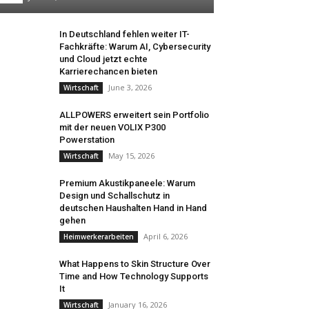
In Deutschland fehlen weiter IT-
Fachkräfte: Warum AI, Cybersecurity
und Cloud jetzt echte
Karrierechancen bieten
June 3, 2026
Wirtschaft
ALLPOWERS erweitert sein Portfolio
mit der neuen VOLIX P300
Powerstation
May 15, 2026
Wirtschaft
Premium Akustikpaneele: Warum
Design und Schallschutz in
deutschen Haushalten Hand in Hand
gehen
April 6, 2026
Heimwerkerarbeiten
What Happens to Skin Structure Over
Time and How Technology Supports
It
January 16, 2026
Wirtschaft