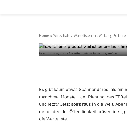
Wartelisten m
HEIM
WIRTSCHAFT
LEBENSSTIL
dein Produkt
Home
Wirtschaft
Wartelisten mit Wirkung: So bere
May 24, 2025
517
0
how to run a product waitlist before launching online
Facebook
Twitter
Pinte
Es gibt kaum etwas Spannenderes, als ein 
manchmal Monate – der Planung, des Tüfteln
und jetzt? Jetzt soll’s raus in die Welt. A
deine Idee der Öffentlichkeit präsentierst, g
die Warteliste.