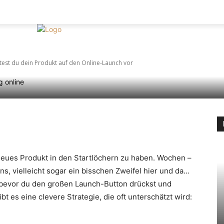
it Wirkung: So bereite
BILDUNG
MODE
ESSEN
MEHR
KONTAKT
M
 auf den Online-Launc
itest du dein Produkt auf den Online-Launch vor
rest
WhatsApp
neues Produkt in den Startlöchern zu haben. Wochen –
s, vielleicht sogar ein bisschen Zweifel hier und da…
ber bevor du den großen Launch-Button drückst und
ibt es eine clevere Strategie, die oft unterschätzt wird: