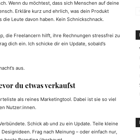
ch. Wenn du möchtest, dass sich Menschen auf deine
ensch. Erkläre kurz und ehrlich, was dein Produkt
s die Leute davon haben. Kein Schnickschnack.
pp, die Freelancern hilft, ihre Rechnungen stressfrei zu
g dich ein. Ich schicke dir ein Update, sobald’s
macht’s aus.
evor du etwas verkaufst
eliste als reines Marketingtool. Dabei ist sie so viel
ten Nutzer:innen.
Verbündete. Schick ab und zu ein Update. Teile kleine
er Designideen. Frag nach Meinung – oder einfach nur,
das beste Branding überhaupt.