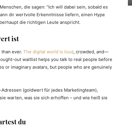
n Menschen, die sagen: “Ich will dabei sein, sobald es
kann dir wertvolle Erkenntnisse liefern, einen Hype
erhaupt die richtigen Leute anspricht.
rt ist
r than ever.
The digital world is loud
, crowded, and—
hought-out waitlist helps you talk to real people before
es or imaginary avatars, but people who are genuinely
-Adressen (goldwert für jedes Marketingteam),
ie warten, was sie sich erhoffen – und wie heiß sie
artest du