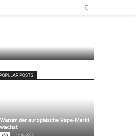
st du
ORE
h vor
POPULAR POSTS
Warum der europäische Vape-Markt
wächst
June 10, 2026
CBD