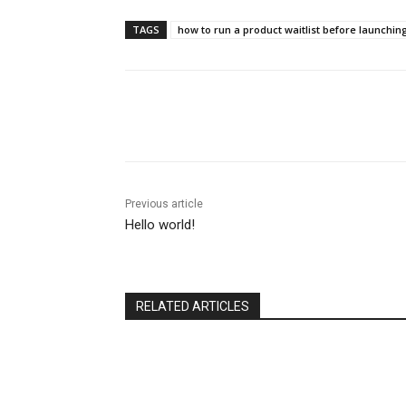
TAGS
how to run a product waitlist before launchin
Previous article
Hello world!
RELATED ARTICLES