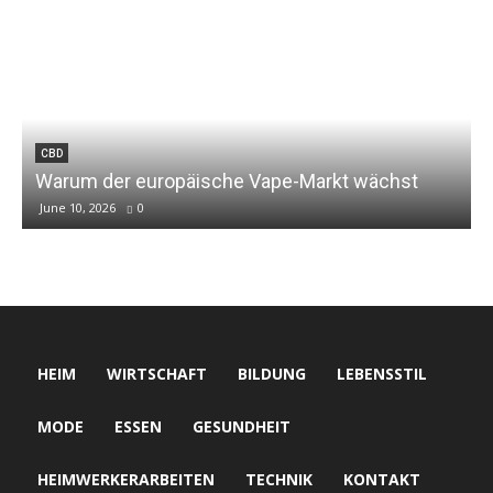
I
CBD
Warum der europäische Vape-Markt wächst
June 10, 2026
0
HEIM
WIRTSCHAFT
BILDUNG
LEBENSSTIL
MODE
ESSEN
GESUNDHEIT
HEIMWERKERARBEITEN
TECHNIK
KONTAKT