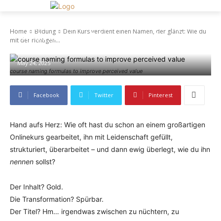
Dein Kurs verdient einen Namen, der glänzt:
Home
Bildung
Dein Kurs verdient einen Namen, der glänzt: Wie du
Wie du mit der richtigen Namensformel
mit der richtigen...
sofort mehr Wert vermittelst
May 24, 2025
course naming formulas to improve perceived value
Facebook
Twitter
Pinterest
Hand aufs Herz: Wie oft hast du schon an einem großartigen
Onlinekurs gearbeitet, ihn mit Leidenschaft gefüllt,
strukturiert, überarbeitet – und dann ewig überlegt, wie du ihn
nennen
sollst?
Der Inhalt? Gold.
Die Transformation? Spürbar.
Der Titel? Hm… irgendwas zwischen zu nüchtern, zu